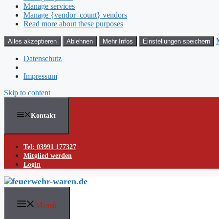
Manage services
Manage {vendor_count} vendors
Read more about these purposes
Alles akzeptieren
Ablehnen
Mehr Infos
Einstellungen speichern
Datenschutz
Impressum
Skip to content
Kontakt
Tel: 03991 177327
Mitglied werden
Login
Menü