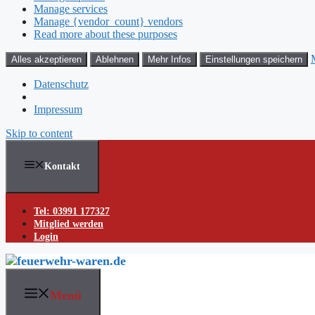
Manage services
Manage {vendor_count} vendors
Read more about these purposes
Alles akzeptieren
Ablehnen
Mehr Infos
Einstellungen speichern
Datenschutz
Impressum
Skip to content
Kontakt
Tel: 03991 177327
Mitglied werden
Login
Menü