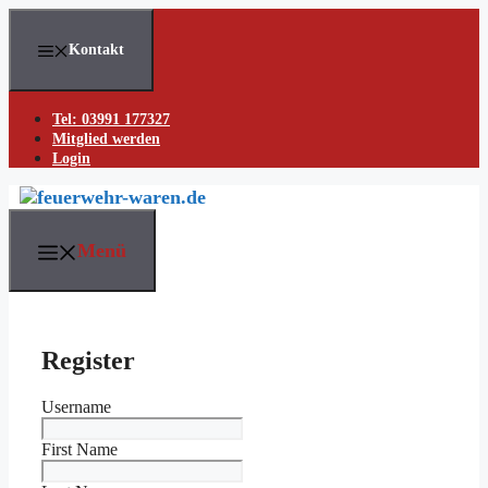
Skip
to
Kontakt
content
Tel: 03991 177327
Mitglied werden
Login
Menü
Register
Username
First Name