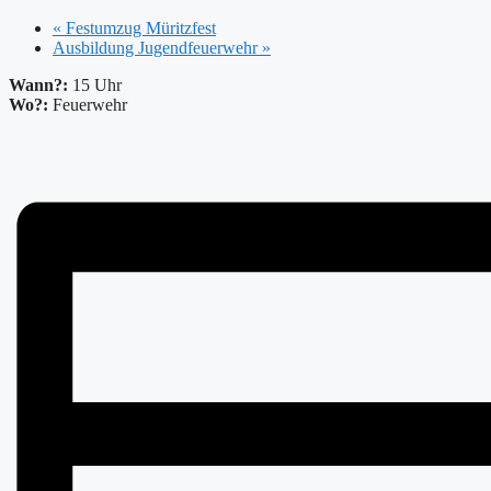
«
Festumzug Müritzfest
Ausbildung Jugendfeuerwehr
»
Wann?:
15 Uhr
Wo?:
Feuerwehr