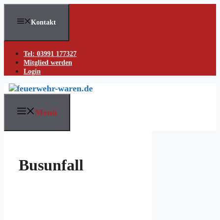
Skip
to
Kontakt
content
Tel: 03991 177327
Mitglied werden
Login
Menü
Busunfall