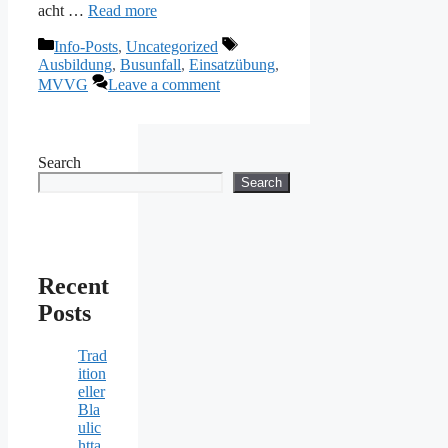
acht …
Read more
Categories
Tags
Info-Posts
,
Uncategorized
Ausbildung
,
Busunfall
,
Einsatzübung
,
MVVG
Leave a comment
Search
Search
Recent
Posts
Trad
ition
eller
Bla
ulic
htta