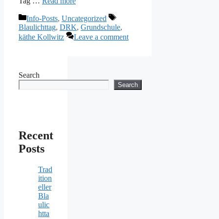
Tag …
Read more
Categories
Tags
Info-Posts
,
Uncategorized
Blaulichttag
,
DRK
,
Grundschule
,
käthe Kollwitz
Leave a comment
Search
Search
Recent
Posts
Trad
ition
eller
Bla
ulic
htta