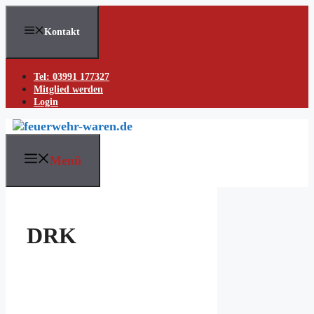
Skip
to
Kontakt
content
Tel: 03991 177327
Mitglied werden
Login
Menü
DRK