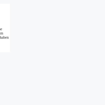
he
um
 haben