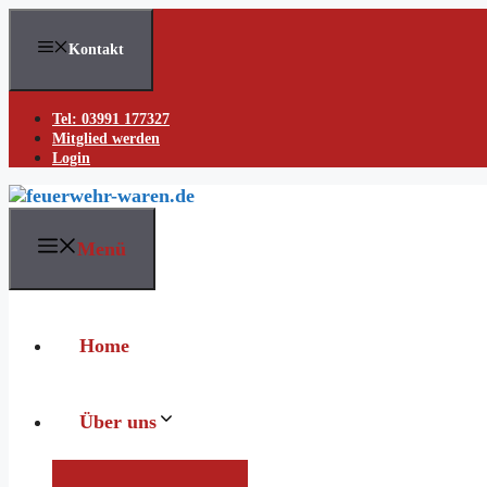
Skip
to
Kontakt
content
Tel: 03991 177327
Mitglied werden
Login
Menü
Home
Über uns