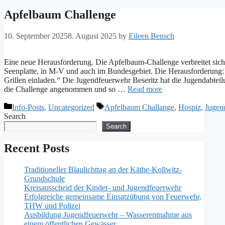
Apfelbaum Challenge
10. September 2025
8. August 2025
by
Eileen Bensch
Eine neue Herausforderung. Die Apfelbaum-Challenge verbreitet sic
Seenplatte, in M-V und auch im Bundesgebiet. Die Herausforderung:
Grillen einladen.“ Die Jugendfeuerwehr Beseritz hat die Jugendabtei
die Challenge angenommen und so …
Read more
Categories
Tags
Info-Posts
,
Uncategorized
Apfelbaum Challange
,
Hospiz
,
Jugen
Search
Search
Recent Posts
Traditioneller Blaulichttag an der Käthe-Kollwitz-
Grundschule
Kreisausscheid der Kinder- und Jugendfeuerwehr
Erfolgreiche gemeinsame Einsatzübung von Feuerwehr,
THW und Polizei
Ausbildung Jugendfeuerwehr – Wasserentnahme aus
einem öffentlichen Gewässer