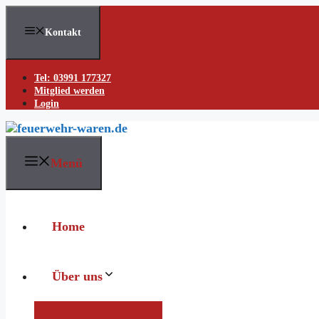
Skip
to
Kontakt
content
Tel: 03991 177327
Mitglied werden
Login
Menü
Home
Über uns