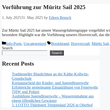
Vorführung zur Müritz Sail 2025
1. July 2025
31. May 2025
by
Eileen Bensch
Zur Müritz Sail 2025 hat unsere Wassergefahrengruppe vorgeführt wie
besondere Highlight war die Vorführung unseres Hoovercraft, das die
Categories
Tags
Info-Posts
,
Uncategorized
Bootsbrand
,
Hoovercraft
,
Müritz Sail
Search
Search
Recent Posts
Traditioneller Blaulichttag an der Käthe-Kollwitz-
Grundschule
Kreisausscheid der Kinder- und Jugendfeuerwehr
Erfolgreiche gemeinsame Einsatzübung von Feuerwehr,
THW und Polizei
Ausbildung Jugendfeuerwehr – Wasserentnahme aus
einem öffentlichen Gewässer
5. LOTTO Thüringen Treppenlauf 2026 in Oberhof