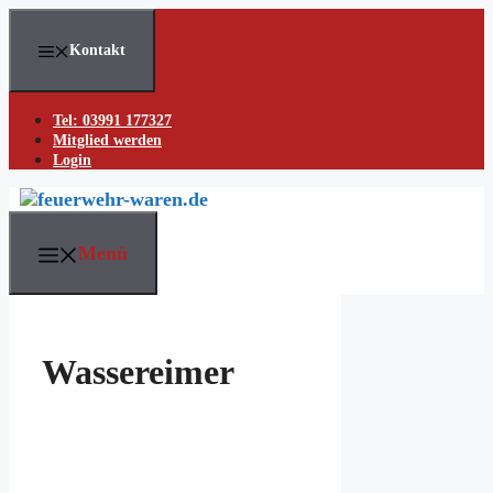
Skip
to
Kontakt
content
Tel: 03991 177327
Mitglied werden
Login
Menü
Wassereimer