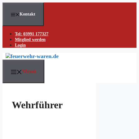
Skip
to
Kontakt
content
Tel: 03991 177327
Mitglied werden
Login
Menü
Wehrführer