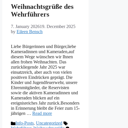
Weihnachtsgrüße des
Wehrführers
7. January 2026
19. December 2025
by
Eileen Bensch
Liebe Bürgerinnen und Bürger,liebe
Kameradinnen und Kameraden,auf
diesem Wege wünschen wir Ihnen
allen frohen Weihnachten. Das
zurückliegende Jahr 2025 war
einsatzreich, aber auch von vielen
positiven Eindrücken geprägt. Die
Kinder und Jugendfeuerwehr, unsere
Ehrenmitglieder, die Reservisten
sowie die aktiven Kameradinnen und
Kameraden blicken auf ein
ereignisreiches Jahr zurück.Besonders
in Erinnerung bleibt die Feier zum 15-
jährigen …
Read more
Categories
Tags
Info-Posts
,
Uncategorized