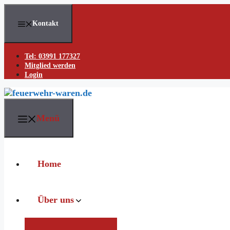
Skip
to
Kontakt
content
Tel: 03991 177327
Mitglied werden
Login
Menü
Home
Über uns