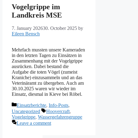
Vogelgrippe im
Landkreis MSE
7. January 2026
30. October 2025
by
Eileen Bensch
Mehrfach mussten unsere Kameraden
in den letzten Tagen zu Einsätzen in
Zusammenhang mit der Vogelgrippe
ausrücken. Dabei bestand die
Aufgabe die toten Vögel (zumeist
Kraniche) einzusammeln und an das
Veterinäramt zu übergeben. Auch am
30.10.2025 waren wir wieder im
Einsatz, diesmal in Kieve bei Röbel.
Categories
Einsatzberichte
,
Info-Posts
,
Tags
Uncategorized
Hoovercraft
,
Vogelgrippe
,
Wassergefahrengruppe
Leave a comment