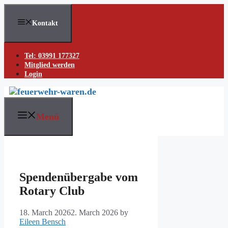
Skip
to
Kontakt
content
Tel: 03991 177327
Mitglied werden
Login
Menü
Spendenübergabe vom
Rotary Club
18. March 2026
2. March 2026
by
Eileen Bensch