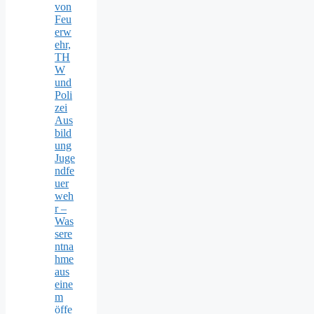
von
Feu
erw
ehr,
TH
W
und
Poli
zei
Aus
bild
ung
Juge
ndfe
uer
weh
r –
Was
sere
ntna
hme
aus
eine
m
öffe