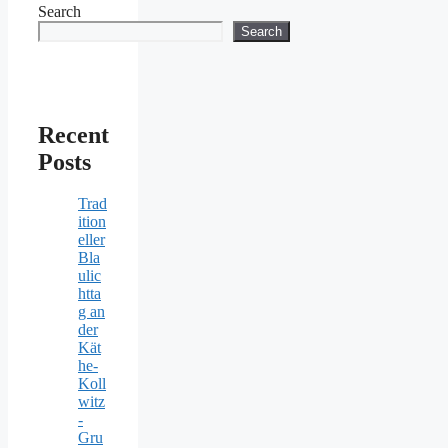
Search
Search
Recent
Posts
Trad
ition
eller
Bla
ulic
htta
g an
der
Kät
he-
Koll
witz
-
Gru