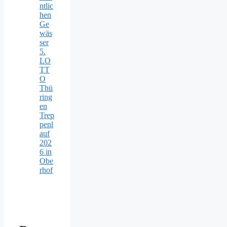
ntlic
hen
Ge
wäs
ser
5.
LO
TT
O
Thü
ring
en
Trep
penl
auf
202
6 in
Obe
rhof