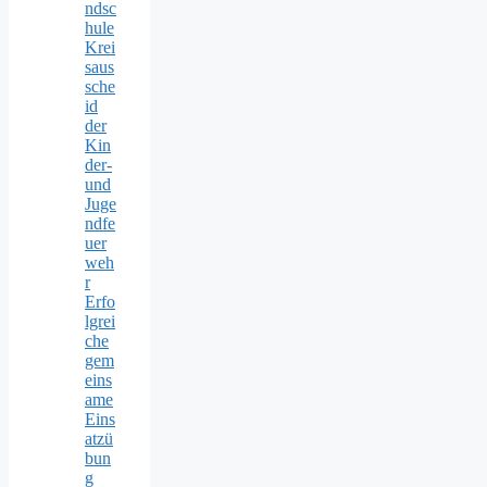
ndsc
hule
Krei
saus
sche
id
der
Kin
der-
und
Juge
ndfe
uer
weh
r
Erfo
lgrei
che
gem
eins
ame
Eins
atzü
bun
g