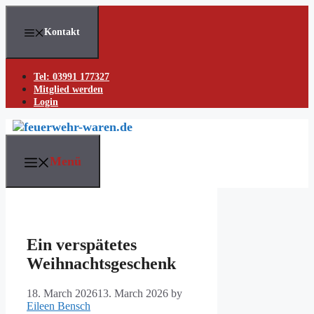
Skip
to
Kontakt
content
Tel: 03991 177327
Mitglied werden
Login
Menü
Ein verspätetes
Weihnachtsgeschenk
18. March 2026
13. March 2026
by
Eileen Bensch