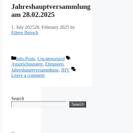
Jahreshauptversammlung
am 28.02.2025
1. July 2025
28. February 2025
by
Eileen Bensch
Categories
Tags
Info-Posts
,
Uncategorized
Auszeichnungen
,
Ehrungen
,
Jahreshauptversammlung
,
JHV
Leave a comment
Search
Search