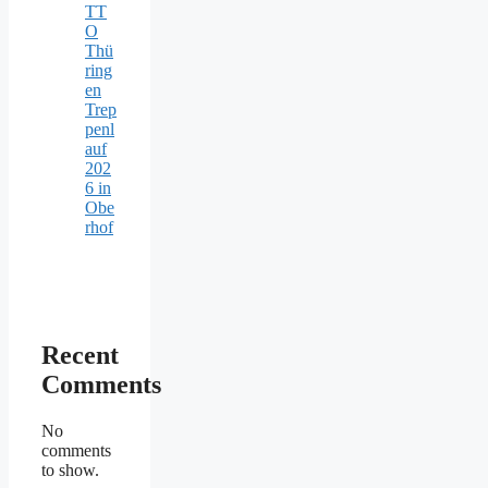
TT
O
Thü
ring
en
Trep
penl
auf
202
6 in
Obe
rhof
Recent
Comments
No
comments
to show.