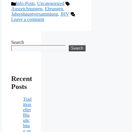
Categories
Tags
Info-Posts
,
Uncategorized
Auszeichnungen
,
Ehrungen
,
Jahreshauptversammlung
,
JHV
Leave a comment
Search
Search
Recent
Posts
Trad
ition
eller
Bla
ulic
htta
g an