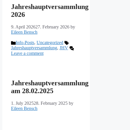
Jahreshauptversammlung
2026
9. April 2026
27. February 2026
by
Eileen Bensch
Categories
Tags
Info-Posts
,
Uncategorized
Jahreshauptversammlung
,
JHV
Leave a comment
Jahreshauptversammlung
am 28.02.2025
1. July 2025
28. February 2025
by
Eileen Bensch