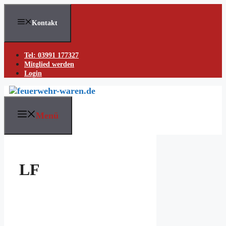
Skip
to
Kontakt
content
Tel: 03991 177327
Mitglied werden
Login
Menü
LF