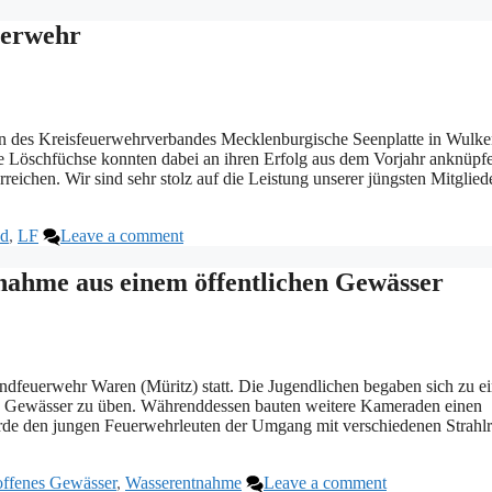
uerwehr
en des Kreisfeuerwehrverbandes Mecklenburgische Seenplatte in Wulke
e Löschfüchse konnten dabei an ihren Erfolg aus dem Vorjahr anknüpf
eichen. Wir sind sehr stolz auf die Leistung unserer jüngsten Mitgliede
id
,
LF
Leave a comment
ahme aus einem öffentlichen Gewässer
ndfeuerwehr Waren (Müritz) statt. Die Jugendlichen begaben sich zu e
n Gewässer zu üben. Währenddessen bauten weitere Kameraden einen
urde den jungen Feuerwehrleuten der Umgang mit verschiedenen Strahl
offenes Gewässer
,
Wasserentnahme
Leave a comment