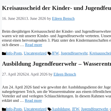
Kreisausscheid der Kinder- und Jugendfe
16. June 2026
13. June 2026
by
Eileen Bensch
Beim diesjährigen Kreisausscheid der Kinder- und Jugendfeuerwehr
waren wir mit unserer Kinder- und Jugendfeuerwehr vertreten. Unser
erneut einen hervorragenden 3. Platz unter den Kindermannschaften err
sich diesen …
Read more
Categories
Tags
Info-Posts
,
Uncategorized
JFW
,
Jugendfeuerwehr
,
Kreisaussche
Ausbildung Jugendfeuerwehr – Wasserentn
27. April 2026
24. April 2026
by
Eileen Bensch
Am 24. April 2026 fand wie gewohnt der Ausbildungsdienst der Juge
nahegelegenen Teich, um die Wasserentnahme aus einem öffentliche
Verteiler auf und verlegten Schlauchleitungen. In diesem Rahmen w
erklärt und …
Read more
Categories
Tags
Info-Posts
,
Uncategorized
Ausbildung
,
JFW
,
Jugendfeuerwehr
,