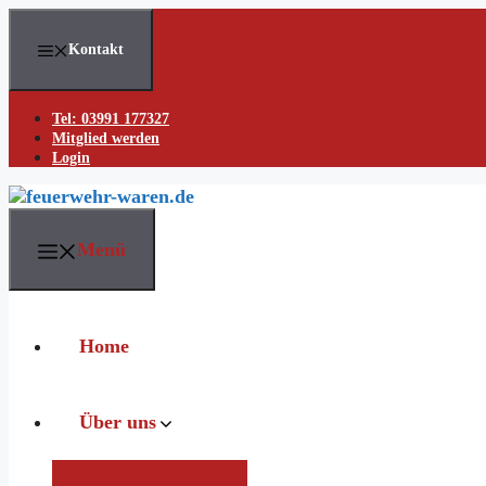
Skip
to
Kontakt
content
Tel: 03991 177327
Mitglied werden
Login
Menü
Home
Über uns