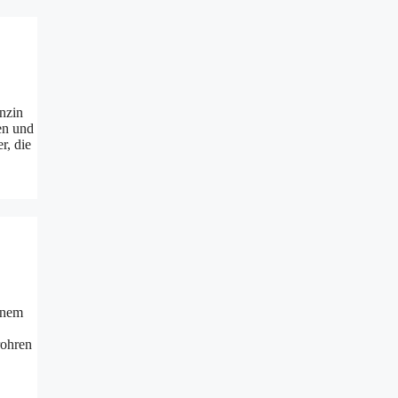
nzin
en und
r, die
inem
rohren